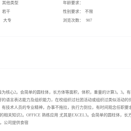
：
其他类型
年龄要求：
：
若干
性别要求：
不限
：
大专
浏览次数：
907
益为核心2。会简单的圆柱体，长方体等面积，体积，重量的计算3。3。
好的语言表达能力及组织能力，在校组织过社团活动或组织过类似活动的优
。有技术人员的专业精神，办事不拖拉，执行力到位，有时间观念任职要求
关知识2。OFFICE 熟练应用 尤其是EXCEL3。会简单的圆柱体，长
，公司提供食宿